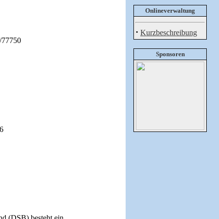
Onlineverwaltung
·
Kurzbeschreibung
4/77750
Sponsoren
86
d (DSB) besteht ein