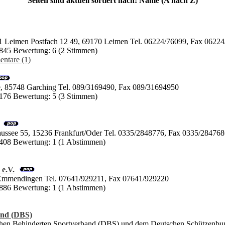
Seiten sind aktuell sortiert nach: Name (A nach Z)
81 Leimen Postfach 12 49, 69170 Leimen Tel. 06224/76099, Fax 0622
4845 Bewertung: 6 (2 Stimmen)
ntare (1)
, 85748 Garching Tel. 089/3169490, Fax 089/31694950
5176 Bewertung: 5 (3 Stimmen)
aussee 55, 15236 Frankfurt/Oder Tel. 0335/2848776, Fax 0335/28476
5408 Bewertung: 1 (1 Abstimmen)
e.V.
 Emmendingen Tel. 07641/929211, Fax 07641/929220
6886 Bewertung: 1 (1 Abstimmen)
and (DBS)
hen Behinderten Sportverband (DBS) und dem Deutschen Schützenbun