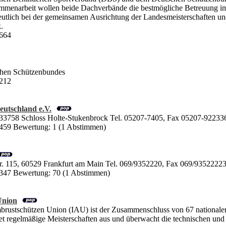
ammenarbeit wollen beide Dachverbände die bestmögliche Betreuung i
eutlich bei der gemeinsamen Ausrichtung der Landesmeisterschaften un
.
4664
hen Schützenbundes
6212
eutschland e.V.
 33758 Schloss Holte-Stukenbrock Tel. 05207-7405, Fax 05207-922336
5459 Bewertung: 1 (1 Abstimmen)
. 115, 60529 Frankfurt am Main Tel. 069/9352220, Fax 069/9352222
6347 Bewertung: 70 (1 Abstimmen)
Union
mbrustschützen Union (IAU) ist der Zusammenschluss von 67 national
tet regelmäßige Meisterschaften aus und überwacht die technischen u