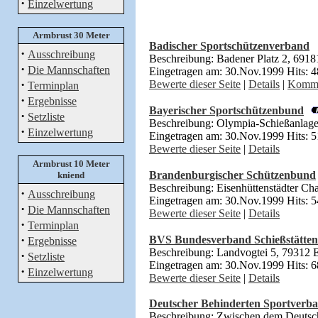
·
Einzelwertung
Armbrust 30 Meter
Badischer Sportschützenverband
·
Ausschreibung
Beschreibung: Badener Platz 2, 691
·
Die Mannschaften
Eingetragen am: 30.Nov.1999 Hits: 
·
Bewerte dieser Seite
|
Details
|
Komme
Terminplan
·
Ergebnisse
Bayerischer Sportschützenbund
·
Setzliste
Beschreibung: Olympia-Schießanlage
·
Einzelwertung
Eingetragen am: 30.Nov.1999 Hits: 
Bewerte dieser Seite
|
Details
Armbrust 10 Meter
Brandenburgischer Schützenbund
kniend
Beschreibung: Eisenhüttenstädter Ch
·
Ausschreibung
Eingetragen am: 30.Nov.1999 Hits: 
·
Die Mannschaften
Bewerte dieser Seite
|
Details
·
Terminplan
·
BVS Bundesverband Schießstätten 
Ergebnisse
Beschreibung: Landvogtei 5, 79312
·
Setzliste
Eingetragen am: 30.Nov.1999 Hits: 
·
Einzelwertung
Bewerte dieser Seite
|
Details
Deutscher Behinderten Sportverb
Beschreibung: Zwischen dem Deutsc