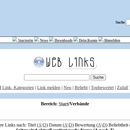
Suche
Startseite
News
Downloads
Dein Konto
Abmelden
[
Link- Kategorien
|
Link melden
|
Neu
|
Beliebt
|
Topbewertet
|
Zufall
Bereich:
Start
/Verbände
re Links nach: Titel (
A
\
D
) Datum (
A
\
D
) Bewertung (
A
\
D
) Beliebtheit 