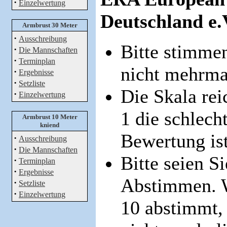
·
Einzelwertung
Deutschland e.
Armbrust 30 Meter
·
Ausschreibung
Bitte stimmen
·
Die Mannschaften
·
Terminplan
nicht mehrma
·
Ergebnisse
·
Setzliste
Die Skala rei
·
Einzelwertung
1 die schlech
Armbrust 10 Meter
kniend
Bewertung ist
·
Ausschreibung
·
Die Mannschaften
Bitte seien S
·
Terminplan
·
Ergebnisse
Abstimmen. W
·
Setzliste
·
Einzelwertung
10 abstimmt, 