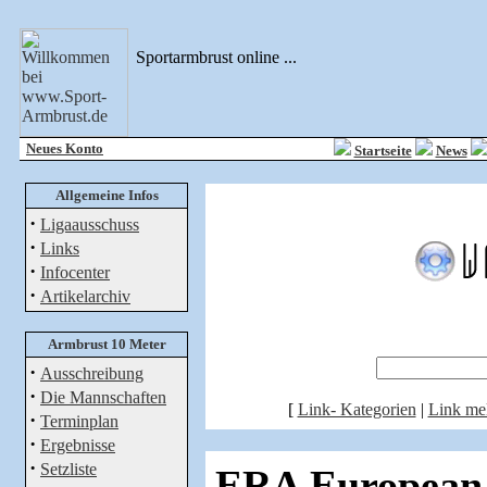
Sportarmbrust online ...
Neues Konto
Startseite
News
Allgemeine Infos
·
Ligaausschuss
·
Links
·
Infocenter
·
Artikelarchiv
Armbrust 10 Meter
·
Ausschreibung
·
Die Mannschaften
[
Link- Kategorien
|
Link me
·
Terminplan
·
Ergebnisse
·
Setzliste
ERA European R