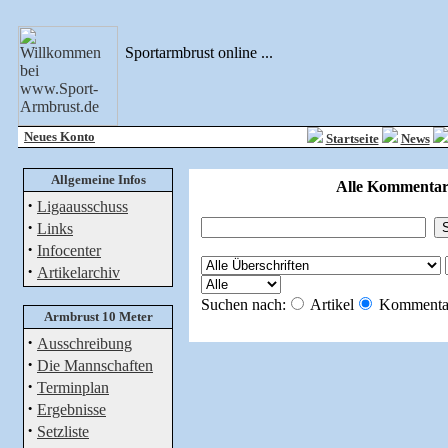
Sportarmbrust online ...
Neues Konto
Startseite
News
Allgemeine Infos
Alle Kommentare
·
Ligaausschuss
·
Links
·
Infocenter
·
Artikelarchiv
Suchen nach:
Artikel
Kommenta
Armbrust 10 Meter
·
Ausschreibung
·
Die Mannschaften
·
Terminplan
·
Ergebnisse
·
Setzliste