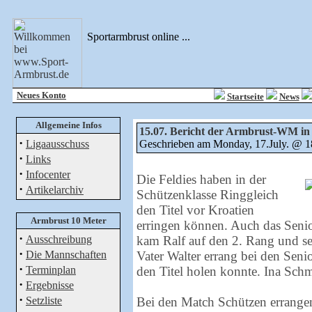
Sportarmbrust online ...
Neues Konto
Startseite
News
Allgemeine Infos
15.07. Bericht der Armbrust-WM in
·
Ligaausschuss
Geschrieben am Monday, 17.July. @ 
·
Links
·
Infocenter
Die Feldies haben in der
·
Artikelarchiv
Schützenklasse Ringgleich
den Titel vor Kroatien
Armbrust 10 Meter
erringen können. Auch das Seni
·
Ausschreibung
kam Ralf auf den 2. Rang und se
·
Die Mannschaften
Vater Walter errang bei den Sen
·
Terminplan
den Titel holen konnte. Ina Sch
·
Ergebnisse
·
Setzliste
Bei den Match Schützen errangen