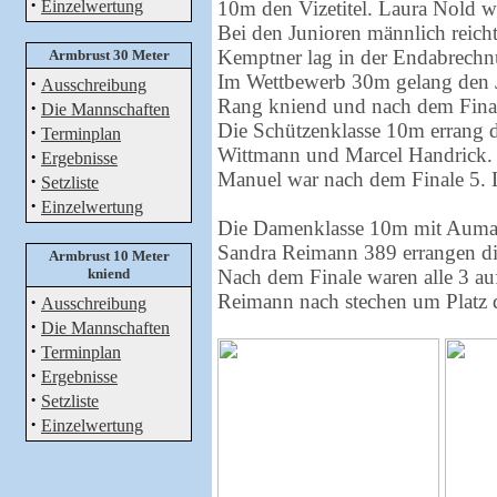
·
Einzelwertung
10m den Vizetitel. Laura Nold wa
Bei den Junioren männlich reicht
Kemptner lag in der Endabrechnu
Armbrust 30 Meter
Im Wettbewerb 30m gelang den J
·
Ausschreibung
Rang kniend und nach dem Final
·
Die Mannschaften
Die Schützenklasse 10m errang
·
Terminplan
Wittmann und Marcel Handrick.
·
Ergebnisse
Manuel war nach dem Finale 5. 
·
Setzliste
·
Einzelwertung
Die Damenklasse 10m mit Auma
Sandra Reimann 389 errangen di
Armbrust 10 Meter
kniend
Nach dem Finale waren alle 3 au
Reimann nach stechen um Platz 
·
Ausschreibung
·
Die Mannschaften
·
Terminplan
·
Ergebnisse
·
Setzliste
·
Einzelwertung