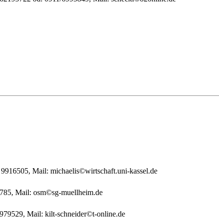
9916505, Mail: michaelis©wirtschaft.uni-kassel.de
785, Mail: osm©sg-muellheim.de
79529, Mail: kilt-schneider©t-online.de