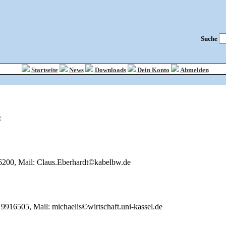
Suche
Startseite
News
Downloads
Dein Konto
Abmelden
:
6200, Mail: Claus.Eberhardt©kabelbw.de
9916505, Mail: michaelis©wirtschaft.uni-kassel.de