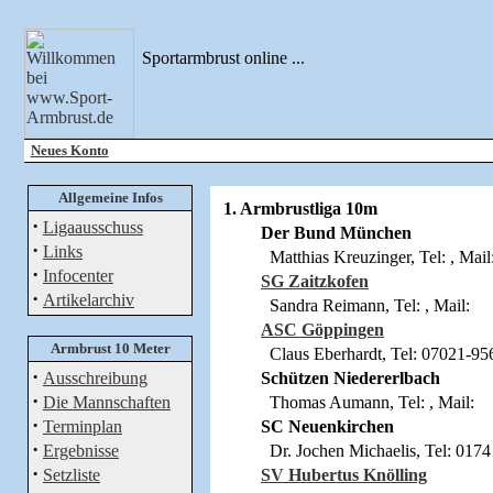
Sportarmbrust online ...
Neues Konto
Allgemeine Infos
1. Armbrustliga 10m
·
Ligaausschuss
Der Bund München
·
Links
Matthias Kreuzinger, Tel: , Mail
·
Infocenter
SG Zaitzkofen
·
Artikelarchiv
Sandra Reimann, Tel: , Mail:
ASC Göppingen
Armbrust 10 Meter
Claus Eberhardt, Tel: 07021-95
·
Ausschreibung
Schützen Niedererlbach
·
Die Mannschaften
Thomas Aumann, Tel: , Mail:
·
Terminplan
SC Neuenkirchen
·
Ergebnisse
Dr. Jochen Michaelis, Tel: 0174 
·
Setzliste
SV Hubertus Knölling