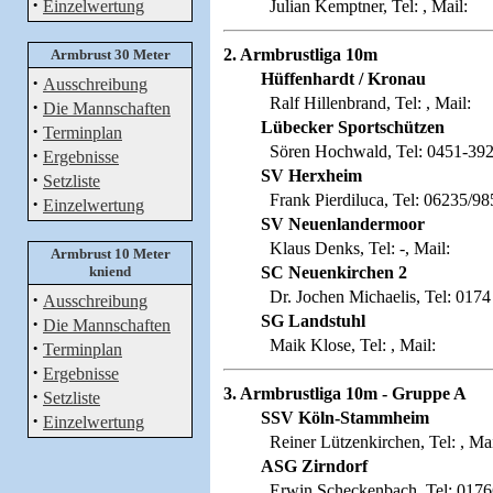
·
Einzelwertung
Julian Kemptner, Tel: , Mail:
2. Armbrustliga 10m
Armbrust 30 Meter
Hüffenhardt / Kronau
·
Ausschreibung
Ralf Hillenbrand, Tel: , Mail:
·
Die Mannschaften
Lübecker Sportschützen
·
Terminplan
Sören Hochwald, Tel: 0451-3926
·
Ergebnisse
SV Herxheim
·
Setzliste
Frank Pierdiluca, Tel: 06235/98
·
Einzelwertung
SV Neuenlandermoor
Klaus Denks, Tel: -, Mail:
Armbrust 10 Meter
kniend
SC Neuenkirchen 2
Dr. Jochen Michaelis, Tel: 0174 
·
Ausschreibung
SG Landstuhl
·
Die Mannschaften
Maik Klose, Tel: , Mail:
·
Terminplan
·
Ergebnisse
3. Armbrustliga 10m - Gruppe A
·
Setzliste
SSV Köln-Stammheim
·
Einzelwertung
Reiner Lützenkirchen, Tel: , Mai
ASG Zirndorf
Erwin Scheckenbach, Tel: 0176