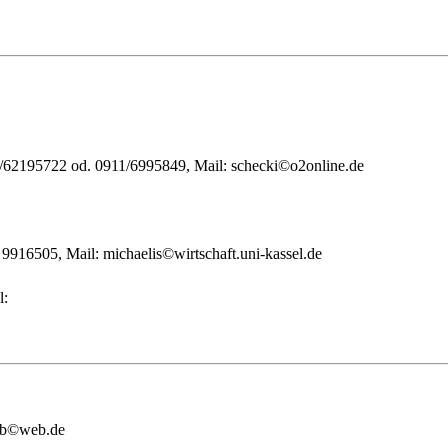
62195722 od. 0911/6995849, Mail: schecki©o2online.de
9916505, Mail: michaelis©wirtschaft.uni-kassel.de
l:
eyb©web.de