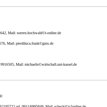
42, Mail: soeren.hochwald©t-online.de
576, Mail: pierdiluca.frank©gmx.de
9916505, Mail: michaelis©wirtschaft.uni-kassel.de
l:
62195722 od. 0911/6995849, Mail: schecki©o2online.de