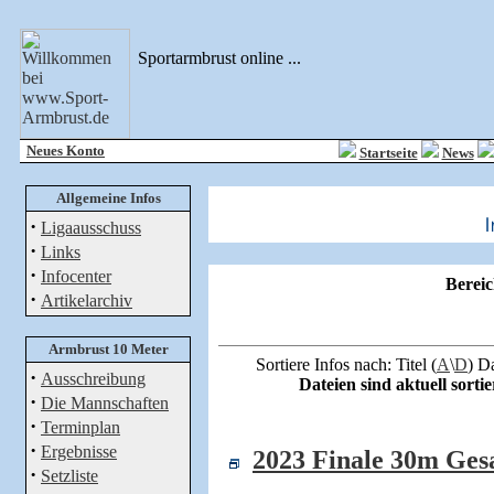
Sportarmbrust online ...
Neues Konto
Startseite
News
Allgemeine Infos
·
Ligaausschuss
·
Links
·
Infocenter
Berei
·
Artikelarchiv
Armbrust 10 Meter
Sortiere Infos nach: Titel (
A
\
D
) D
·
Ausschreibung
Dateien sind aktuell sorti
·
Die Mannschaften
·
Terminplan
·
Ergebnisse
2023 Finale 30m Ges
·
Setzliste