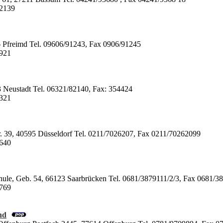
32139
6 Pfreimd Tel. 09606/91243, Fax 0906/91245
4921
33 Neustadt Tel. 06321/82140, Fax: 354424
4321
r. 39, 40595 Düsseldorf Tel. 0211/7026207, Fax 0211/70262099
4640
hule, Geb. 54, 66123 Saarbrücken Tel. 0681/3879111/2/3, Fax 0681/3
4769
nd