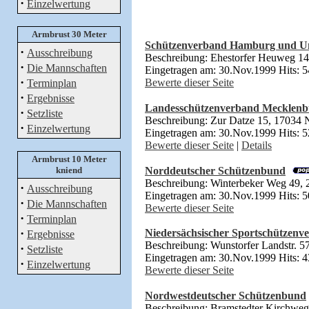
·
Einzelwertung
Armbrust 30 Meter
Schützenverband Hamburg und 
·
Ausschreibung
Beschreibung: Ehestorfer Heuweg 1
·
Die Mannschaften
Eingetragen am: 30.Nov.1999 Hits: 
·
Bewerte dieser Seite
Terminplan
·
Ergebnisse
Landesschützenverband Mecklen
·
Setzliste
Beschreibung: Zur Datze 15, 17034
·
Einzelwertung
Eingetragen am: 30.Nov.1999 Hits: 
Bewerte dieser Seite
|
Details
Armbrust 10 Meter
kniend
Norddeutscher Schützenbund
Beschreibung: Winterbeker Weg 49, 
·
Ausschreibung
Eingetragen am: 30.Nov.1999 Hits: 
·
Die Mannschaften
Bewerte dieser Seite
·
Terminplan
·
Niedersächsischer Sportschützenv
Ergebnisse
Beschreibung: Wunstorfer Landstr. 
·
Setzliste
Eingetragen am: 30.Nov.1999 Hits: 
·
Einzelwertung
Bewerte dieser Seite
Nordwestdeutscher Schützenbund
Beschreibung: Bramstedter Kirchweg