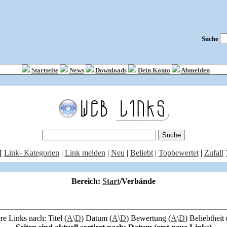
Suche
Startseite
News
Downloads
Dein Konto
Abmelden
[
Link- Kategorien
|
Link melden
|
Neu
|
Beliebt
|
Topbewertet
|
Zufall
Bereich:
Start
/Verbände
re Links nach: Titel (
A
\
D
) Datum (
A
\
D
) Bewertung (
A
\
D
) Beliebtheit 