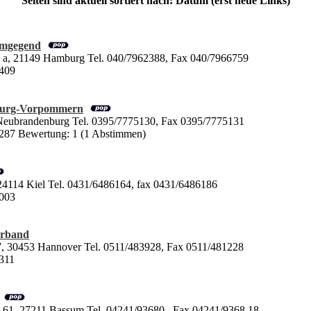
Seiten sind aktuell sortiert nach: Datum (erst neue Links)
Umgegend
4 a, 21149 Hamburg Tel. 040/7962388, Fax 040/7966759
5409
burg-Vorpommern
 Neubrandenburg Tel. 0395/7775130, Fax 0395/7775131
5287 Bewertung: 1 (1 Abstimmen)
24114 Kiel Tel. 0431/6486164, fax 0431/6486186
5003
erband
57, 30453 Hannover Tel. 0511/483928, Fax 0511/481228
4311
 61, 27211 Bassum Tel. 04241/93680 , Fax 04241/9368 18