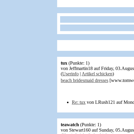
tux
(Punkte: 1)
von Jeffmartin18 auf Friday, 03.Aug
(
Userinfo
|
Artikel schicken
)
beach bridesmaid dresses
[www.tomwed
Re: tux
von LRush121 auf Monda
teawatch
(Punkte: 1)
von Stewart160 auf Sunday, 05.Augu