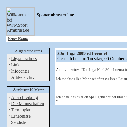
Sportarmbrust online ...
Neues Konto
Allgemeine Infos
30m Liga 2009 ist beendet
·
Ligaausschuss
Geschrieben am Tuesday, 06.October
·
Links
Anonym
writes: "Die Liga Nord 30m Internatio
·
Infocenter
·
Artikelarchiv
Ich möchte allen Mannschaften zu Ihren Leistu
Armbrust 10 Meter
·
Ich hoffe das es allen Spaß gemacht hat und a
Ausschreibung
"
·
Die Mannschaften
·
Terminplan
·
Ergebnisse
·
Setzliste