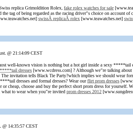
Swiss replica Grimoldition Rolex,
fake rolex watches for sale
[www.teaw
 the tag of being regarded as the racing driver"s choice on account of 
ww.teawatches.net]
swissÂ replicaÂ rolex
[www.teawatches.net]
swis
gust. @ 21:14:09 CEST
most well-known vision is nothing but a hot girl inside a sexy *****tail 
 *****tail dresses
[www.wcdress.com] ? Although we"re talking about a f
he invitation tells Black Tie Party?which implies we should wear for
 *****tail dresses and formal dresses? Wear our
flirt prom dresses
[www.su
er or cheap, choose and buy the perfect short prom dress for yourself.
n what to wear when you"re invited
prom dresses 2012
[www.sungdress
st. @ 14:35:57 CEST