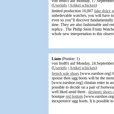
von fred01 auf Monday, 17.Septembe
(
Userinfo
|
Artikel schicken
)
limited production 10,007
fake dolce 
unbelievable watches,
you will have to
even so you"ll discover fundamentally a
time. They are also fashionable and ent
replica . The Philip Stein Fruitz Wat
whole new interpretation to this obser
Liam
(Punkte: 1)
von fred01 auf Monday, 24.Septembe
(
Userinfo
|
Artikel schicken
)
french sole shoes
[www.earshoe.org] fr
spouse then ugg boots will be the most 
[www.earshoe.org] chistian enter in an 
possible to decide on a pair of footwea
well liked amid them
.
designer shoes c
bouique
red bottom
[www.earshoe.org] r
inexpensive ugg boots. It is possible t