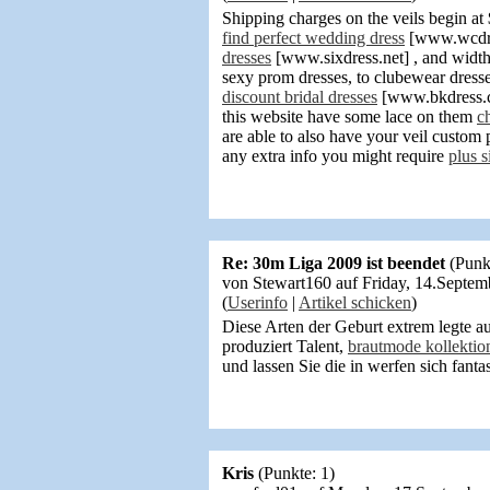
Shipping charges on the veils begin a
find perfect wedding dress
[www.wcdres
dresses
[www.sixdress.net] , and widths 
sexy prom dresses, to clubewear dresse
discount bridal dresses
[www.bkdress.c
this website have some lace on them
c
are able to also have your veil custom 
any extra info you might require
plus 
Re: 30m Liga 2009 ist beendet
(Punk
von Stewart160 auf Friday, 14.Septe
(
Userinfo
|
Artikel schicken
)
Diese Arten der Geburt extrem legte 
produziert Talent,
brautmode kollektio
und lassen Sie die in werfen sich fant
Kris
(Punkte: 1)