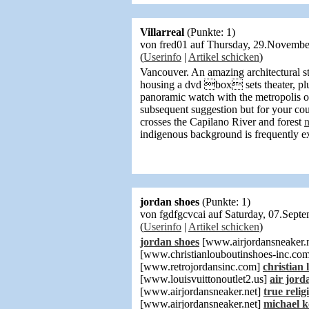
Villarreal
(Punkte: 1)
von fred01 auf Thursday, 29.Novemb
(
Userinfo
|
Artikel schicken
)
Vancouver. An amazing architectural sty
housing a dvd box sets theater, plus 
panoramic watch with the metropolis 
subsequent suggestion but for your co
crosses the Capilano River and forest
m
indigenous background is frequently ex
jordan shoes
(Punkte: 1)
von fgdfgcvcai auf Saturday, 07.Sep
(
Userinfo
|
Artikel schicken
)
jordan shoes
[www.airjordansneaker.
[www.christianlouboutinshoes-inc.co
[www.retrojordansinc.com]
christian
[www.louisvuittonoutlet2.us]
air jord
[www.airjordansneaker.net]
true relig
[www.airjordansneaker.net]
michael k