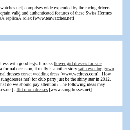
atches.net] comprises wide expended by the racing drivers
certain valid and authenticated features of these Swiss Hermes
sÂ replicaÂ rolex
[www.teawatches.net]
dress with good legs. It rocks
flower girl dresses for sale
ormal occasion, it really is another story
satin evening gown
mal dresses
corset wedding dress
[www.wcdress.com] . How
ngdresses.net] for club party just be the shiny star in 2012,
 What do we should pay attention? The following ideas may
es.net] .
flirt prom dresses
[www.sungdresses.net]