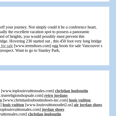
 off your journey. Not simply could it be a conference heart,
ually the excellent vacation spot to possess a panoramic
ed of heights, you would possibly must prevent this
ridge. Hovering 230 started out
, this 450 foot very long bridge
 for sale
[www.termshoes.com] ugg boots for sale Vancouver s
prospect. Want to go to Stanley Park,
[www.toplouisvuittonsales.com]
christian louboutin
ruereligionshopsale.com]
retro jordans
in
[www.christianlouboutinshoes-inc.com]
louis vuitton
s]
louis vuitton
[www.louisvuittonoutlet2.us]
air jordan shoes
plouisvuittonsales.com]
jordan shoes
uittonsales.com]
christian louboutin