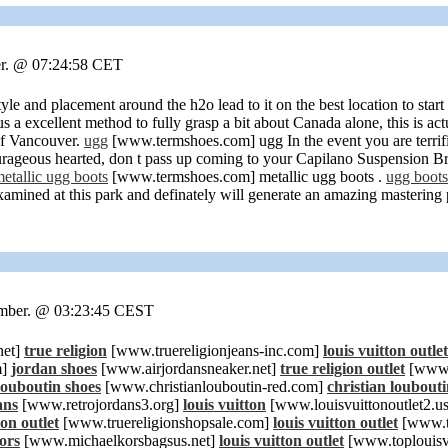
er. @ 07:24:58 CET
le and placement around the h2o lead to it on the best location to start
a excellent method to fully grasp a bit about Canada alone, this is act
of Vancouver.
ugg
[www.termshoes.com] ugg In the event you are terrifi
urageous hearted, don t pass up coming to your Capilano Suspension B
etallic ugg boots
[www.termshoes.com] metallic ugg boots .
ugg boots
amined at this park and definately will generate an amazing mastering 
tember. @ 03:23:45 CEST
net]
true religion
[www.truereligionjeans-inc.com]
louis vuitton outlet
m]
jordan shoes
[www.airjordansneaker.net]
true religion outlet
[www.t
 louboutin shoes
[www.christianlouboutin-red.com]
christian loubout
ans
[www.retrojordans3.org]
louis vuitton
[www.louisvuittonoutlet2.u
ion outlet
[www.truereligionshopsale.com]
louis vuitton outlet
[www.to
ors
[www.michaelkorsbagsus.net]
louis vuitton outlet
[www.toplouisv