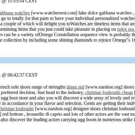
r. @ 11:55:54 CEST
gabbana watches
[www.watchesrest.com] fake dolce gabbana watches , it
 go to totally for that parts to have your individual personalized watch
 couple of which will delight you toWatches are timeless items that any
ertaining items that you just could take pleasure in placing on
rolex sea
ches can be a variety ofOmega Constellation sequence view is probably
ve collection by including some shining diamonds to rejoice Omega"s 16
r. @ 06:42:37 CEST
ench sole shoes range of strengths
shoes red
[www.earshoe.org] shoes re
preferred decision. Just head to the industry,
christian louboutin cheap
[
ugg boot store and also you will discover a wide array of lovely and re
r in accordance in your flavor and selection. Gents are getting their i
hristian louboutin
[www.earshoe.org] designer shoes christian louboutin
ed bottom , leonardio di caprio and lots of other actors are the vast maj
o also discover the leading actors carrying ugg boots in numerous strik