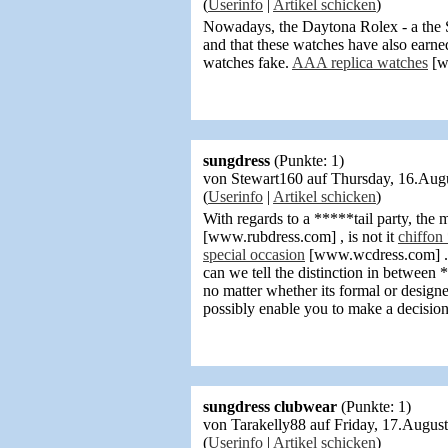
(
Userinfo
|
Artikel schicken
)
Nowadays, the Daytona Rolex - a the 
and that these watches have also earned
watches fake.
AAA replica watches
[w
sungdress
(Punkte: 1)
von Stewart160 auf Thursday, 16.Au
(
Userinfo
|
Artikel schicken
)
With regards to a *****tail party, the 
[www.rubdress.com] , is not it
chiffon
special occasion
[www.wcdress.com] . T
can we tell the distinction in between
no matter whether its formal or design
possibly enable you to make a decisio
sungdress clubwear
(Punkte: 1)
von Tarakelly88 auf Friday, 17.Augu
(
Userinfo
|
Artikel schicken
)