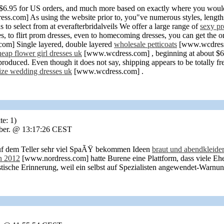
t $6.95 for US orders, and much more based on exactly where you would
s.com] As using the website prior to, you"ve numerous styles, lengt
to select from at everafterbridalveils We offer a large range of
sexy pr
s, to flirt prom dresses, even to homecoming dresses, you can get the o
om] Single layered, double layered
wholesale petticoats
[www.wcdress.c
heap flower girl dresses uk
[www.wcdress.com] , beginning at about $65, 
produced. Even though it does not say, shipping appears to be totally fre
size wedding dresses uk
[www.wcdress.com] .
te: 1)
mber. @ 13:17:26 CEST
auf dem Teller sehr viel SpaÃŸ bekommen Ideen
braut und abendkleide
n 2012
[www.nordress.com] hatte Burene eine Plattform, dass viele Eh
astische Erinnerung, weil ein selbst auf Spezialisten angewendet-Warnu