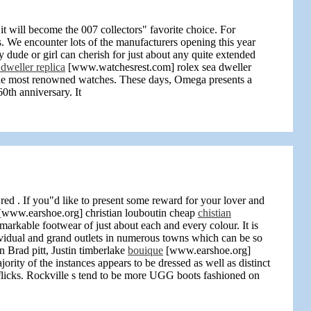
 will become the 007 collectors" favorite choice. For
es. We encounter lots of the manufacturers opening this year
 dude or girl can cherish for just about any quite extended
 dweller replica
[www.watchesrest.com] rolex sea dweller
 the most renowned watches. These days, Omega presents a
0th anniversary. It
d . If you"d like to present some reward for your lover and
www.earshoe.org] christian louboutin cheap
chistian
markable footwear of just about each and every colour. It is
ndividual and grand outlets in numerous towns which can be so
 Brad pitt, Justin timberlake
bouique
[www.earshoe.org]
ority of the instances appears to be dressed as well as distinct
e flicks. Rockville s tend to be more UGG boots fashioned on