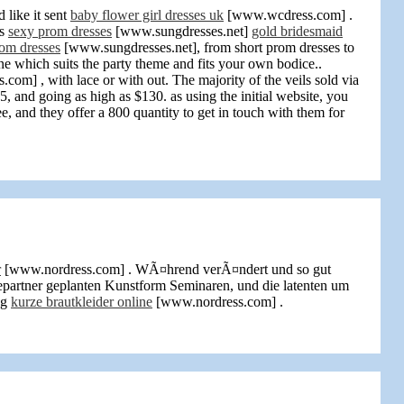
 like it sent
baby flower girl dresses uk
[www.wcdress.com] .
hs
sexy prom dresses
[www.sungdresses.net]
gold bridesmaid
om dresses
[www.sungdresses.net], from short prom dresses to
ne which suits the party theme and fits your own bodice..
om] , with lace or with out. The majority of the veils sold via
and going as high as $130. as using the initial website, you
e, and they offer a 800 quantity to get in touch with them for
r
[www.nordress.com] . WÃ¤hrend verÃ¤ndert und so gut
epartner geplanten Kunstform Seminaren, und die latenten um
ng
kurze brautkleider online
[www.nordress.com] .