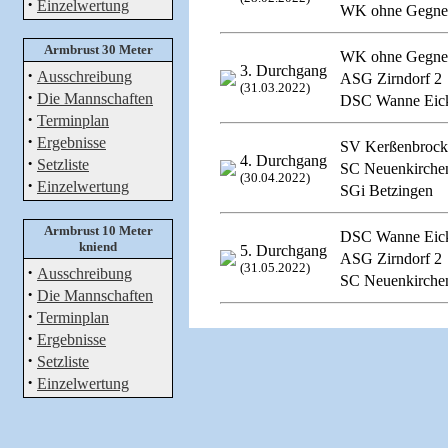
·
Einzelwertung
WK ohne Gegne
Armbrust 30 Meter
WK ohne Gegne
3. Durchgang
·
Ausschreibung
ASG Zirndorf 2
(31.03.2022)
·
Die Mannschaften
DSC Wanne Eic
·
Terminplan
·
Ergebnisse
SV Kerßenbrock
4. Durchgang
·
Setzliste
SC Neuenkirche
(30.04.2022)
·
Einzelwertung
SGi Betzingen
Armbrust 10 Meter
DSC Wanne Eic
kniend
5. Durchgang
ASG Zirndorf 2
(31.05.2022)
·
Ausschreibung
SC Neuenkirche
·
Die Mannschaften
·
Terminplan
·
Ergebnisse
·
Setzliste
·
Einzelwertung