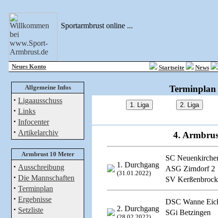
Sportarmbrust online ...
Neues Konto
Startseite
News
Allgemeine Infos
Terminplan 
·
Ligaausschuss
·
Links
·
Infocenter
·
Artikelarchiv
4. Armbrus
Armbrust 10 Meter
SC Neuenkirche
1. Durchgang
·
Ausschreibung
ASG Zirndorf 2
(31.01.2022)
·
Die Mannschaften
SV Kerßenbrock
·
Terminplan
·
Ergebnisse
DSC Wanne Eic
·
2. Durchgang
Setzliste
SGi Betzingen
(28.02.2022)