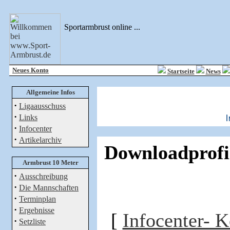
Sportarmbrust online ...
Neues Konto
Startseite
News
Allgemeine Infos
·
Ligaausschuss
·
Links
·
Infocenter
·
Artikelarchiv
Downloadprofil
Armbrust 10 Meter
·
Ausschreibung
·
Die Mannschaften
·
Terminplan
·
Ergebnisse
[
Infocenter- 
·
Setzliste