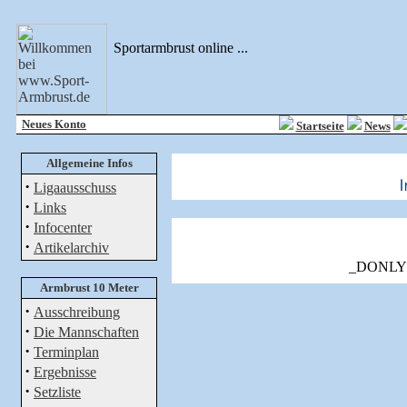
Sportarmbrust online ...
Neues Konto
Startseite
News
Allgemeine Infos
·
Ligaausschuss
·
Links
·
Infocenter
·
Artikelarchiv
_DONLY
Armbrust 10 Meter
·
Ausschreibung
·
Die Mannschaften
·
Terminplan
·
Ergebnisse
·
Setzliste